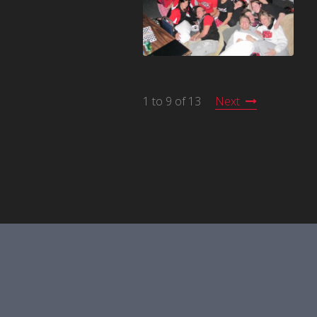
1 to 9 of 13
Next