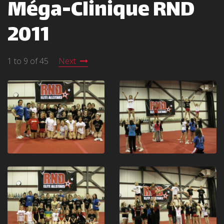
Méga-Clinique RND
2011
1 to 9 of 45
Next