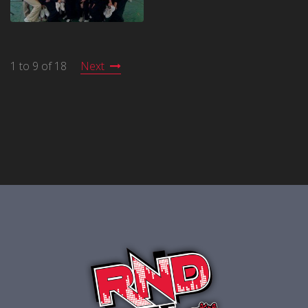
1 to 9 of 18
Next